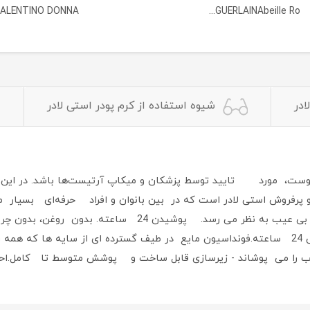
ALENTINO DONNA...
GUERLAINAbeille Ro...
ادر
شیوه استفاده از کرم پودر استی لادر
گ پوست، مورد تایید توسط پزشکان و میکاپ آرتیست‌ها باشد. در این 
یک زیرسازی مات تازه است که هر چیزی که در راه است بی عیب ب
عرق، گرما و رطوبت. فونداسیون ضد آب و عمری رنگ واقعی 24 ساعته.فونداسیون مایع در طیف گ
ب را می پوشاند - زیرسازی قابل ساخت و پوشش متوسط تا کامل.اح