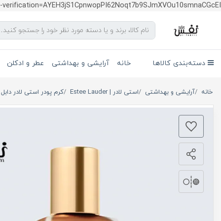
te-verification=AYEH3jS1CpnwopPI62Noqt7b9SJmXVOu10smnaCGcEI
دسته‌بندی کالاها
خانه
آرایشی و بهداشتی
عطر و ادکلن
خانه
آرایشی و بهداشتی
استی لادر | Estee Lauder
کرم پودر استی لادر دابل 