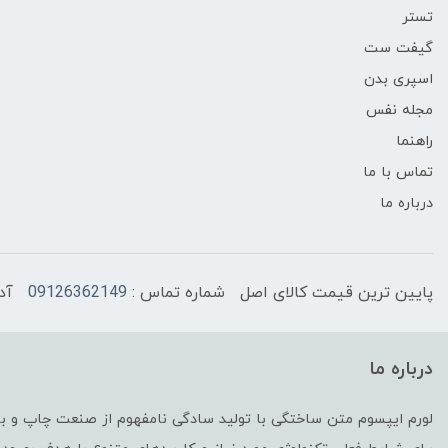
تستر
گیفت ست
اسپری بدن
مجله نفس
راهنما
تماس با ما
درباره ما
پایین ترین قیمت کالای اصل
شماره تماس :
09126362149
آد
درباره ما
لورم ایپسوم متن ساختگی با تولید سادگی نامفهوم از صنعت چاپ و با 