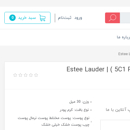
سبد خرید
ورود
ثبت‌نام
0
باره ما
کرم پودر استی لادر (5C1 Rich Chestnut ) | Estee Lauder
وزن: 30 میل
آنلاین با ما
نوع بافت: کرم پودر
نوع پوست: پوست مختلط پوست نرمال پوست
چرب پوست خشک خیلی خشک