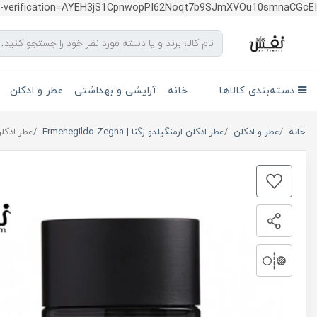
te-verification=AYEH3jS1CpnwopPI62Noqt7b9SJmXVOu10smnaCGcEI
دسته‌بندی کالاها
خانه
آرایشی و بهداشتی
عطر و ادکلن
خانه
عطر و ادکلن
عطر ادکلن ارمنگیلدو زگنا | Ermenegildo Zegna
عطر ادکلن ارمنگی