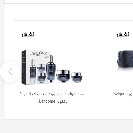
ست هدیه عطر 3 تکه بولگاری | Bvlgari
ست مراقبت از صورت جنیفیک 3 در 1
لانکوم Lancome...