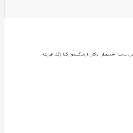
Ermenegildo Zegna Z عطری است گرم و تند.این عطر در سال 2010 به بازار عطر و ادکلن عرضه شد.عطر ادکلن ارمنگیلدو زگنا زگنا فورت-