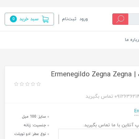
سبد خرید
ورود
ثبت‌نام
0
باره ما
عطر ادکلن ارمنگیلدو زگنا زگنا فورت | Ermenegildo Zegna Zegna
سایز: 100 میل
پ آنلاین با ما تماس بگیرید.
جنسیت: زنانه
نوع عطر: ادو تویلت