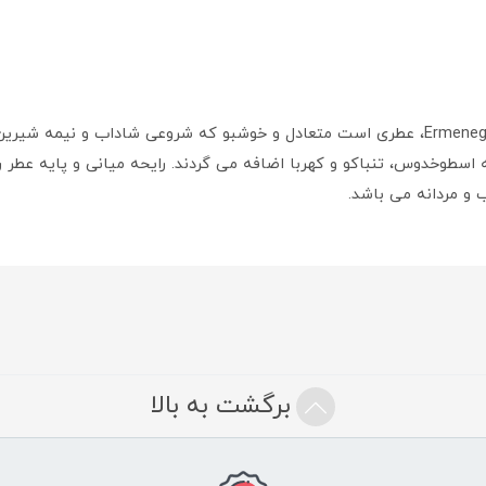
عطر ادکلن ارمنگیلدو زگنا زگنا فورت-Ermenegildo Zegna Zegna Forte، عطری است متعادل و خوشبو
اسطوخدوس، تنباکو و کهربا اضافه می گردند. رایحه میانی و پایه عطر ر
و مردانه می باشد.
برگشت به بالا