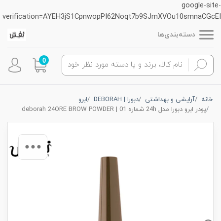
google-site-
verification=AYEH3jS1CpnwopPI62Noqt7b9SJmXVOu10smnaCGcEI
دسته‌بندی‌ها
0
خانه
آرایشی و بهداشتی
دبورا | DEBORAH
ابرو
پودر ابرو دبورا مدل 24h شماره 01 | deborah 24ORE BROW POWDER