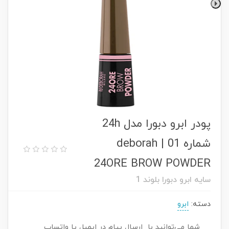
پودر ابرو دبورا مدل 24h
شماره 01 | deborah
24ORE BROW POWDER
سایه ابرو دبورا بلوند 1
دسته:
ابرو
شما می‌توانید با ارسال پیام در ایمیل یا واتساپ